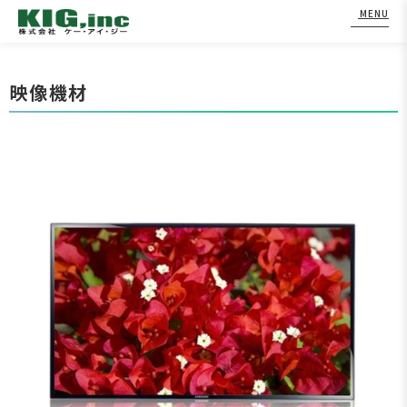
MENU
Skip
to
映像機材
content