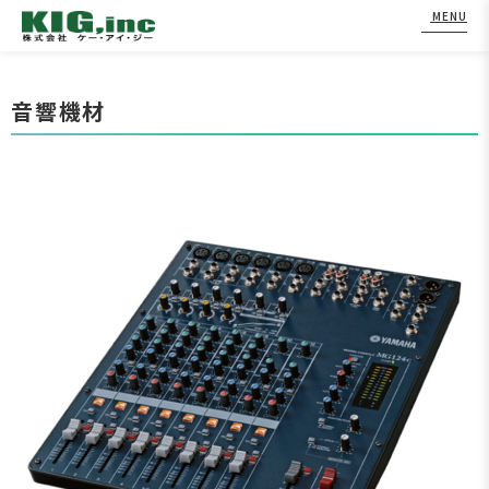
MENU
Skip
to
音響機材
content