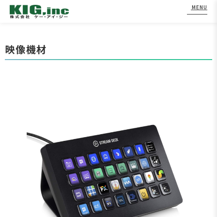
MENU
Skip
to
映像機材
content