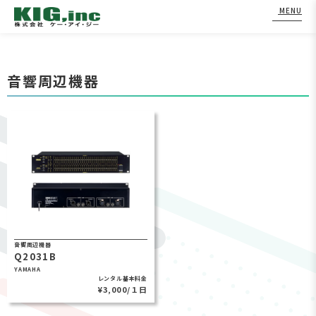
MENU
Skip
to
音響周辺機器
content
音響周辺機器
Q2031B
YAMAHA
レンタル基本料金
¥3,000/１日