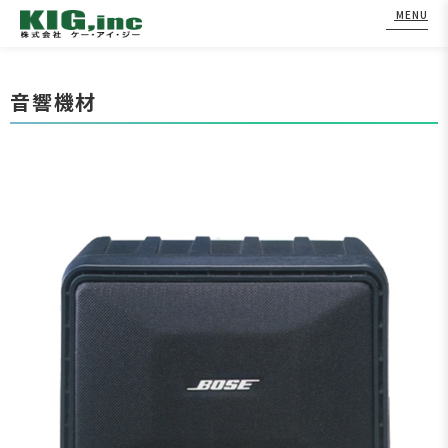
MENU
Skip
to
音響機材
content