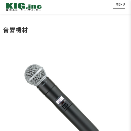
MENU
Skip
to
音響機材
content