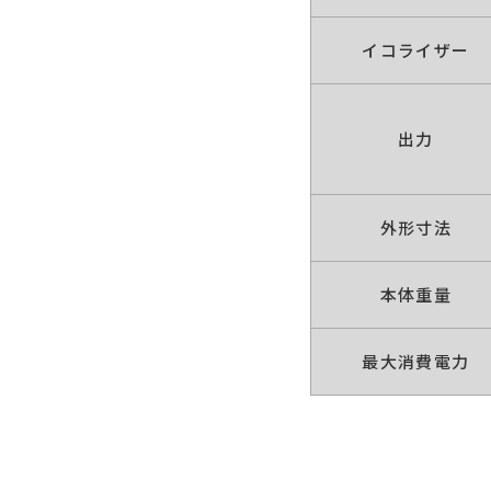
イコライザー
出力
外形寸法
本体重量
最大消費電力