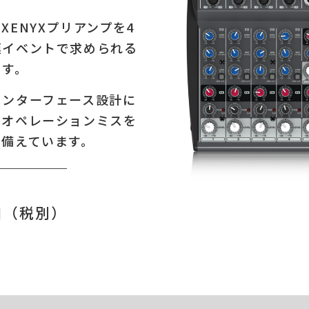
ENYXプリアンプを4
模イベントで求められる
ます。
インターフェース設計に
とオペレーションミスを
を備えています。
日（税別）