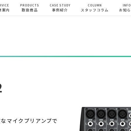
RVICE
PRODUCTS
CASE STUDY
COLUMN
INF
業案内
取扱商品
事例紹介
スタッフコラム
お知
2
質なマイクプリアンプで