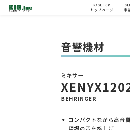
PAGE TOP
SE
トップページ
事
Skip
to
content
音響機材
ミキサー
XENYX120
BEHRINGER
コンパクトながら高音
現場の音を格上げ