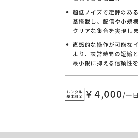
超低ノイズで定評のあるX
基搭載し、配信や小規
クリアな集音を実現し
直感的な操作が可能な
より、設営時間の短縮
最小限に抑える信頼性
￥4,000
レンタル
/一
基本料金